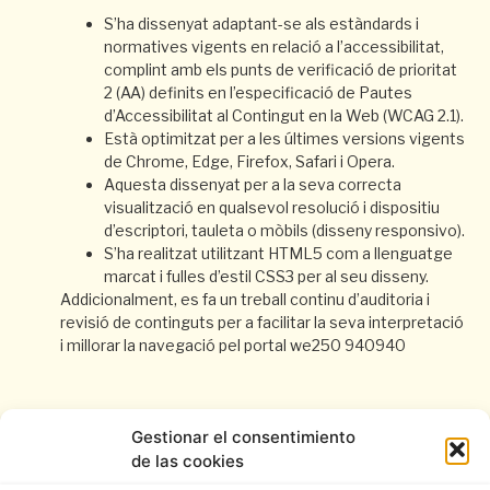
S’ha dissenyat adaptant-se als estàndards i
normatives vigents en relació a l’accessibilitat,
complint amb els punts de verificació de prioritat
2 (AA) definits en l’especificació de Pautes
d’Accessibilitat al Contingut en la Web (WCAG 2.1).
Està optimitzat per a les últimes versions vigents
de Chrome, Edge, Firefox, Safari i Opera.
Aquesta dissenyat per a la seva correcta
visualització en qualsevol resolució i dispositiu
d’escriptori, tauleta o mòbils (disseny responsivo).
S’ha realitzat utilitzant HTML5 com a llenguatge
marcat i fulles d’estil CSS3 per al seu disseny.
Addicionalment, es fa un treball continu d’auditoria i
revisió de continguts per a facilitar la seva interpretació
i millorar la navegació pel portal we250 940940
Gestionar el consentimiento
de las cookies
Política de cookies