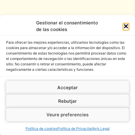
Gestionar el consentimiento
de las cookies
Política de cookies
Política de Privacitat
Para ofrecer las mejores experiencias, utilizamos tecnologías como las
cookies para almacenar y/o acceder a la información del dispositivo. El
Avís Legal
consentimiento de estas tecnologías nos permitirá procesar datos como
el comportamiento de navegación o las identificaciones únicas en este
sitio. No consentir o retirar el consentimiento, puede afectar
Accessibilitat
negativamente a ciertas características y funciones.
Acceptar
Rebutjar
Veure preferencies
MÉS
DESPATX MILÀ © 2026 / Disseny i programació
Nimia Comunicació
Política de cookies
Política de Privacitat
Avís Legal